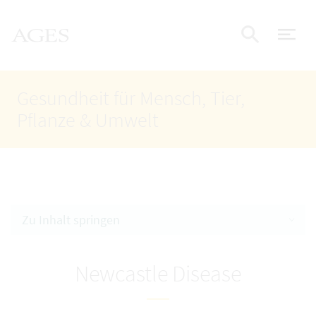
Accesskey
Accesskey
Accesskey
Zum Inhalt
Zum Hauptmenü
Zur Suche
AGES Startseite
[4]
[1]
[2]
Nav
Suche e
Gesundheit für Mensch, Tier,
Pflanze & Umwelt
Zu Inhalt springen
Newcastle Disease