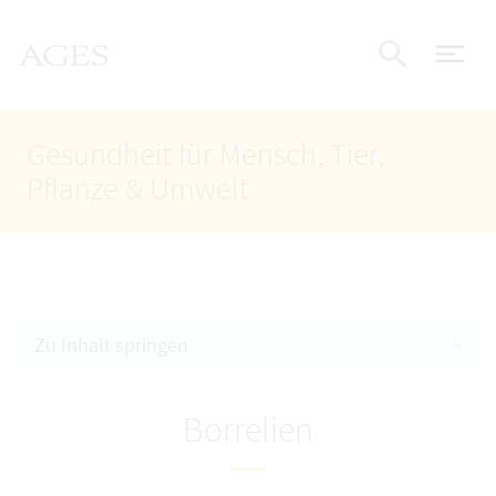
Accesskey
Accesskey
Accesskey
Zum Inhalt
Zum Hauptmenü
Zur Suche
AGES Startseite
[4]
[1]
[2]
Nav
Suche e
Gesundheit für Mensch, Tier,
Pflanze & Umwelt
Zu Inhalt springen
Borrelien