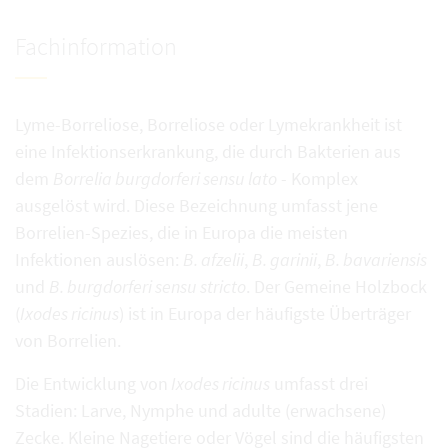
Fachinformation
Lyme-Borreliose, Borreliose oder Lymekrankheit ist
eine Infektionserkrankung, die durch Bakterien aus
dem
Borrelia burgdorferi sensu lato
- Komplex
ausgelöst wird. Diese Bezeichnung umfasst jene
Borrelien-Spezies, die in Europa die meisten
Infektionen auslösen:
B. afzelii
,
B. garinii
,
B. bavariensis
und
B. burgdorferi sensu stricto
. Der Gemeine Holzbock
(
Ixodes ricinus
) ist in Europa der häufigste Überträger
von Borrelien.
Die Entwicklung von
Ixodes ricinus
umfasst drei
Stadien: Larve, Nymphe und adulte (erwachsene)
Zecke. Kleine Nagetiere oder Vögel sind die häufigsten