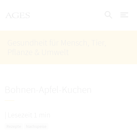
Accesskey
Accesskey
Accesskey
Zum Inhalt
Zum Hauptmenü
Zur Suche
AGES Startseite
[4]
[1]
[2]
Nav
Suche e
Gesundheit für Mensch, Tier,
Pflanze & Umwelt
Bohnen-Apfel-Kuchen
|
Lesezeit 1 min
Rezepte
Nachspeise