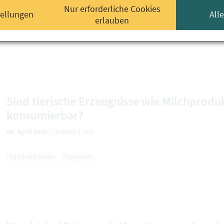
Nur erforderliche Cookies
tellungen
All
Jäger:innen
Allgemein
erlauben
Sind tierische Erzeugnisse wie Milchproduk
konsumierbar?
04. April 2025
|
Lesezeit 1 min
Landwirt:innen
Allgemein