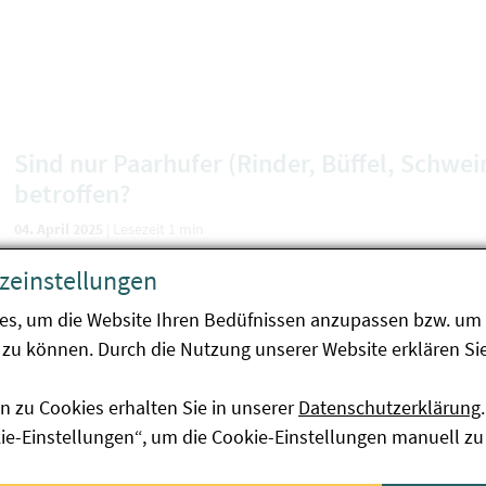
Sind nur Paarhufer (Rinder, Büffel, Schwei
betroffen?
04. April 2025
|
Lesezeit 1 min
zeinstellungen
Allgemein
es, um die Website Ihren Bedüfnissen anzupassen bzw. um 
zu können. Durch die Nutzung unserer Website erklären Sie
n zu Cookies erhalten Sie in unserer
Datenschutzerklärung
.
Was muss man bei Wildfleisch beachten?
kie-Einstellungen“, um die Cookie-Einstellungen manuell zu
04. April 2025
|
Lesezeit 1 min