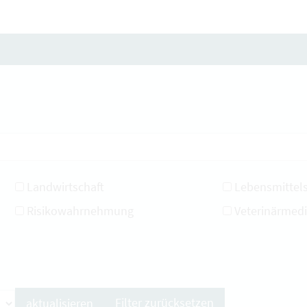
Landwirtschaft
Lebensmittels
Risikowahrnehmung
Veterinärmedi
Filter zurücksetzen