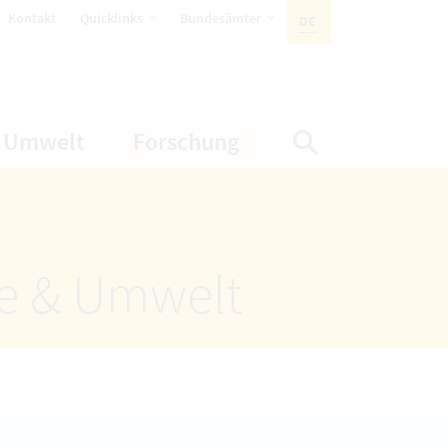
öffnet Untermenüpunkte
öffnet Untermenüpunkte
Kontakt
Quicklinks
Bundesämter
DE
AKTIVE SPRACHE:
nüpunkte
net Untermenüpunkte
öffnet Untermenüpunkte
öffnet Untermenüp
Umwelt
Forschung
Suche einbl
ze & Umwelt