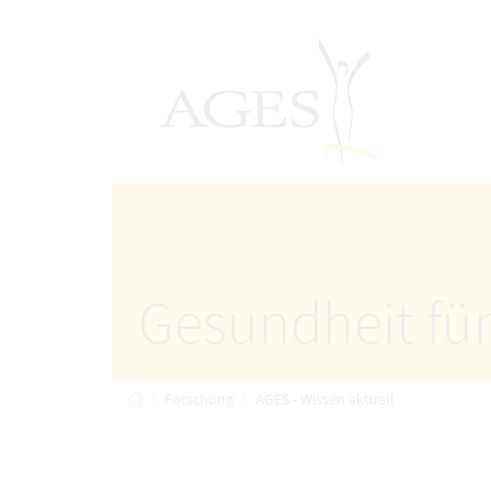
Accesskey
Accesskey
Accesskey
Zum Inhalt
Zum Hauptmenü
Zur Suche
[4]
[1]
AGES Startseite
[2]
Gesundheit für
Startseite
Forschung
AGES - Wissen aktuell