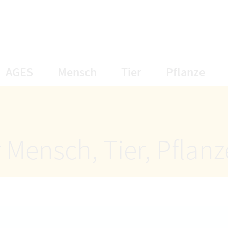
öffnet Untermenüpunkte
öffnet Untermenüpunkte
öffnet Unterme
öff
AGES
Mensch
Tier
Pflanze
 Mensch, Tier, Pflan