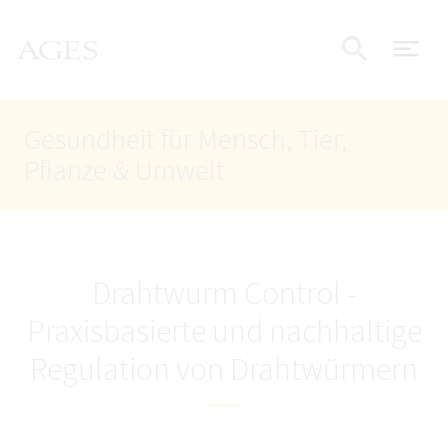
Accesskey
Accesskey
Accesskey
Zum Inhalt
Zum Hauptmenü
Zur Suche
AGES Startseite
[4]
[1]
[2]
Nav
Suche e
Gesundheit für Mensch, Tier,
Pflanze & Umwelt
Drahtwurm Control -
Praxisbasierte und nachhaltige
Regulation von Drahtwürmern