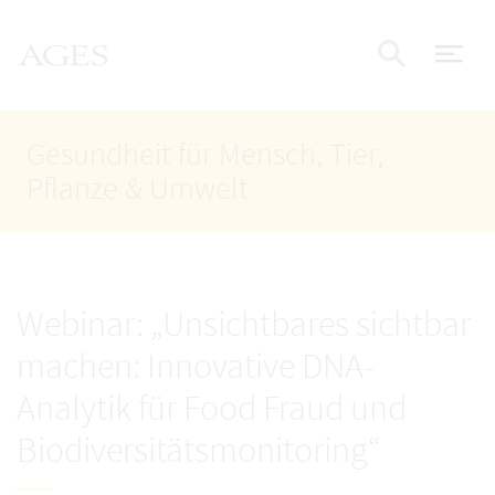
Accesskey
Accesskey
Accesskey
Zum Inhalt
Zum Hauptmenü
Zur Suche
AGES Startseite
[4]
[1]
[2]
Nav
Suche e
Gesundheit für Mensch, Tier,
Pflanze & Umwelt
Webinar: „Unsichtbares sichtbar
machen: Innovative DNA-
Analytik für Food Fraud und
Biodiversitätsmonitoring“