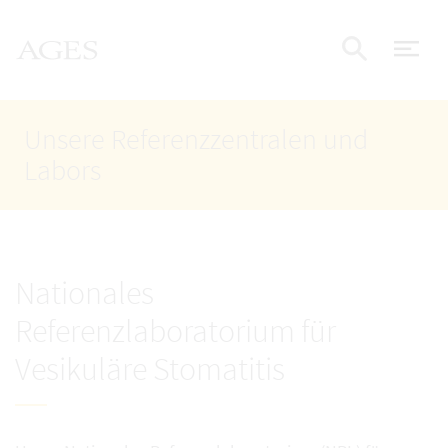
Accesskey
Accesskey
Accesskey
Zum Inhalt
Zum Hauptmenü
Zur Suche
AGES Startseite
[4]
[1]
[2]
Nav
Suche e
Unsere Referenzzentralen und
Labors
Nationales
Referenzlaboratorium für
Vesikuläre Stomatitis