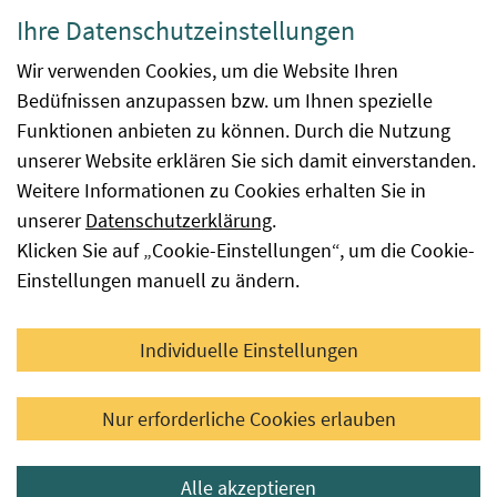
Datenschutzerklärung
Ihre Datenschutzeinstellungen
Barrierefreiheit
Wir verwenden Cookies, um die Website Ihren
Bedüfnissen anzupassen bzw. um Ihnen spezielle
Impressum
Funktionen anbieten zu können. Durch die Nutzung
Kontakt
unserer Website erklären Sie sich damit einverstanden.
Weitere Informationen zu Cookies erhalten Sie in
Sitemap
unserer
Datenschutzerklärung
.
Klicken Sie auf „Cookie-Einstellungen“, um die Cookie-
Hinweismeldung
Einstellungen manuell zu ändern.
Facebook
YouTube
LinkedIn
Individuelle Einstellungen
© 2026 Österreichische Agentur für Gesundheit und
Nur erforderliche Cookies erlauben
Ernährungssicherheit GmbH
Alle akzeptieren