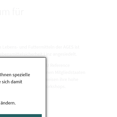
um für
 Lebens- und Futtermitteln der AGES ist
Lebensmittelsicherheit Linz angesiedelt.
rk (DTU) betreibt das "EU Reference
zlaboratorien der einzelnen Mitgliedstaaten
Ihnen spezielle
 ihren Aufgaben und beweisen ihre hohe
 sich damit
Proficiency Tests und Workshops.
 ändern.