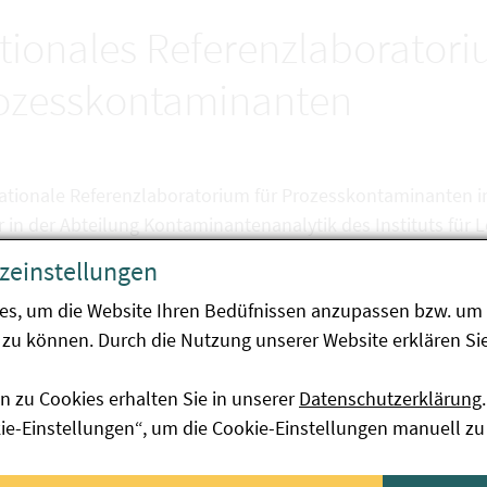
tionales Referenzlaboratori
ozesskontaminanten
ationale Referenzlaboratorium für Prozesskontaminanten in
 in der Abteilung Kontaminantenanalytik des Instituts für 
zeinstellungen
ational Food Institute an der Technical University of Denma
atory for Processing Contaminants". Die nationalen Referen
es, um die Website Ihren Bedüfnissen anzupassen bzw. um 
stützen dieses gemeinschaftliche Referenzlaboratorium bei
zu können. Durch die Nutzung unserer Website erklären Sie
tenz bei regelmäßig vom EU Referenzlabor veranstalteten 
n zu Cookies erhalten Sie in unserer
Datenschutzerklärung
.
kie-Einstellungen“, um die Cookie-Einstellungen manuell zu
ere Leistungen