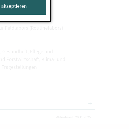
e akzeptieren
ermittelkontrolle
ür Feldlabors (Routinelabors)
, Gesundheit, Pflege und
 Forstwirtschaft, Klima- und
 Fragestellungen
Aktualisiert: 20.11.2025