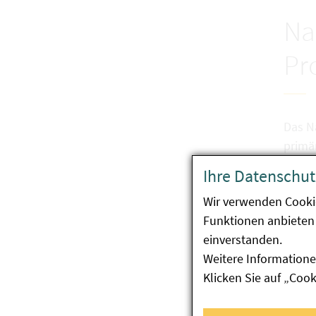
Na
Pr
Das N
primär
Ihre Datenschut
Das N
Labor
Wir verwenden Cooki
unter
Funktionen anbieten 
Kompe
einverstanden.
Weitere Informatione
Klicken Sie auf „Coo
Uns