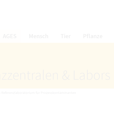
öffnet Untermenüpunkte
öffnet Untermenüpunkte
öffnet Unterme
öff
AGES
Mensch
Tier
Pflanze
zzentralen & Labors
s Referenzlaboratorium für Prozesskontaminanten