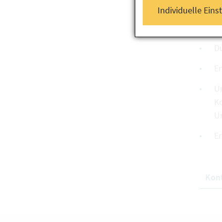
Individuelle Eins
An
Du
E
Un
K
Um
Er
Kon