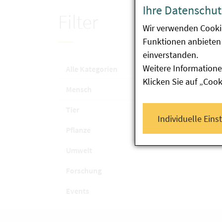
Ihre Datenschut
Keine
Filter
Wir verwenden Cooki
Funktionen anbieten 
einverstanden.
Weitere Informatione
Alle Kategorien
Klicken Sie auf „Coo
Mensch
Tier
Individuelle Eins
Pflanze
Umwelt
Forschung
Events