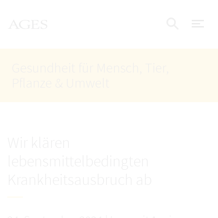
Accesskey
Accesskey
Accesskey
Zum Inhalt
Zum Hauptmenü
Zur Suche
AGES Startseite
[4]
[1]
[2]
Nav
Suche e
Gesundheit für Mensch, Tier,
Pflanze & Umwelt
Wir klären
lebensmittelbedingten
Krankheitsausbruch ab