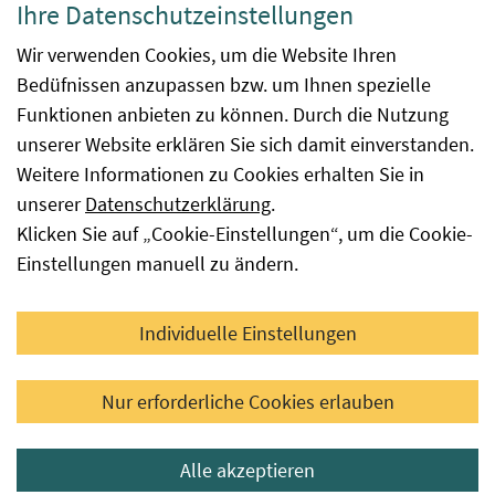
Ihre Datenschutzeinstellungen
Barrierefreiheit
Wir verwenden Cookies, um die Website Ihren
Bedüfnissen anzupassen bzw. um Ihnen spezielle
Impressum
Funktionen anbieten zu können. Durch die Nutzung
Kontakt
unserer Website erklären Sie sich damit einverstanden.
Weitere Informationen zu Cookies erhalten Sie in
Sitemap
unserer
Datenschutzerklärung
.
Klicken Sie auf „Cookie-Einstellungen“, um die Cookie-
Hinweismeldung
Einstellungen manuell zu ändern.
Facebook
YouTube
LinkedIn
Individuelle Einstellungen
© 2026 Österreichische Agentur für Gesundheit und
Nur erforderliche Cookies erlauben
Ernährungssicherheit GmbH
Alle akzeptieren