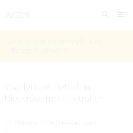
Accesskey
Accesskey
Accesskey
Zum Inhalt
Zum Hauptmenü
Zur Suche
AGES Startseite
[4]
[1]
[2]
Nav
Suche e
Gesundheit für Mensch, Tier,
Pflanze & Umwelt
Vogelgrippe: Betrieb in
Niederösterreich betroffen
31. Oktober 2024
|
Lesezeit 3 min