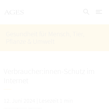
Accesskey
Accesskey
Accesskey
Zum Inhalt
Zum Hauptmenü
Zur Suche
AGES Startseite
[4]
[1]
[2]
Nav
Suche e
Gesundheit für Mensch, Tier,
Pflanze & Umwelt
Verbraucher:innen-Schutz im
Internet
12. Juni 2024
|
Lesezeit 1 min