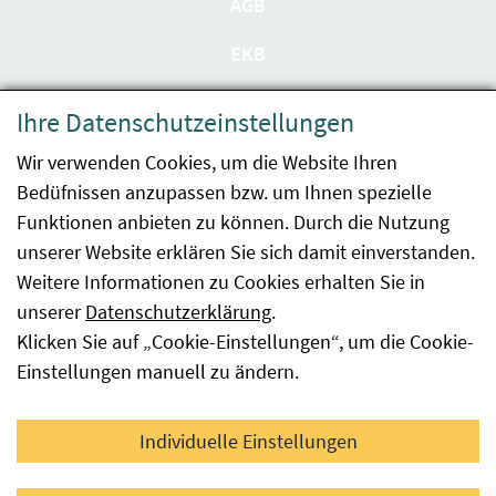
AGB
EKB
Datenschutzerklärung
Ihre Datenschutzeinstellungen
Barrierefreiheit
Wir verwenden Cookies, um die Website Ihren
Bedüfnissen anzupassen bzw. um Ihnen spezielle
Impressum
Funktionen anbieten zu können. Durch die Nutzung
Kontakt
unserer Website erklären Sie sich damit einverstanden.
Weitere Informationen zu Cookies erhalten Sie in
Sitemap
unserer
Datenschutzerklärung
.
Klicken Sie auf „Cookie-Einstellungen“, um die Cookie-
Hinweismeldung
Einstellungen manuell zu ändern.
Facebook
YouTube
LinkedIn
Individuelle Einstellungen
© 2026 Österreichische Agentur für Gesundheit und