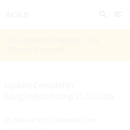
Accesskey
Accesskey
Accesskey
Zum Inhalt
Zum Hauptmenü
Zur Suche
AGES Startseite
[4]
[1]
[2]
Nav
Suche e
Gesundheit für Mensch, Tier,
Pflanze & Umwelt
Update Cereulid in
Säuglingsnahrung 25.02.2026
25. Februar 2026
|
Lesezeit 1 min