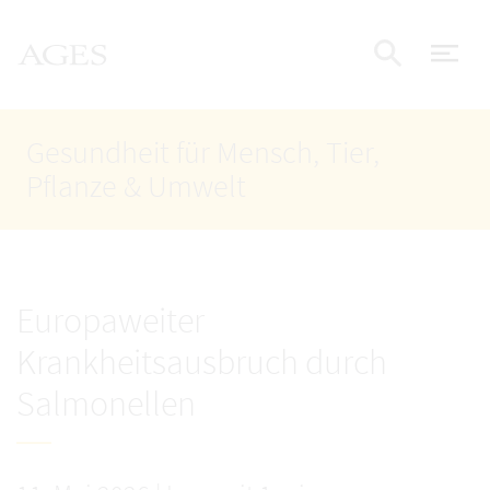
Accesskey
Accesskey
Accesskey
Zum Inhalt
Zum Hauptmenü
Zur Suche
AGES Startseite
[4]
[1]
[2]
Nav
Suche e
Gesundheit für Mensch, Tier,
Pflanze & Umwelt
Europaweiter
Krankheitsausbruch durch
Salmonellen