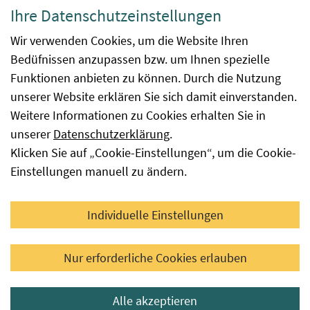
Datenschutzerklärung
Ihre Datenschutzeinstellungen
Barrierefreiheit
Wir verwenden Cookies, um die Website Ihren
Bedüfnissen anzupassen bzw. um Ihnen spezielle
Impressum
Funktionen anbieten zu können. Durch die Nutzung
Kontakt
unserer Website erklären Sie sich damit einverstanden.
Weitere Informationen zu Cookies erhalten Sie in
Sitemap
unserer
Datenschutzerklärung
.
Klicken Sie auf „Cookie-Einstellungen“, um die Cookie-
Hinweismeldung
Einstellungen manuell zu ändern.
Facebook
YouTube
LinkedIn
Individuelle Einstellungen
© 2026 Österreichische Agentur für Gesundheit und
Nur erforderliche Cookies erlauben
Ernährungssicherheit GmbH
Alle akzeptieren