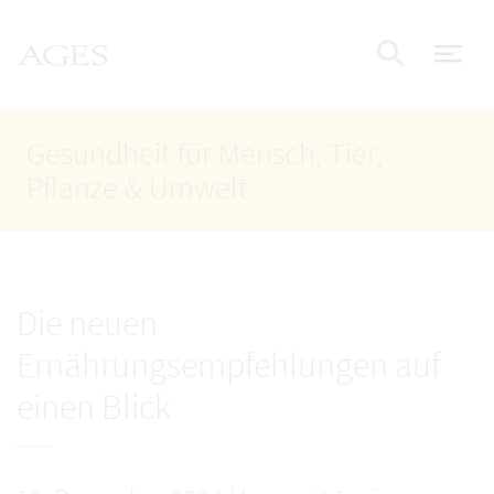
Accesskey
Accesskey
Accesskey
Zum Inhalt
Zum Hauptmenü
Zur Suche
AGES Startseite
[4]
[1]
[2]
Nav
Suche e
Gesundheit für Mensch, Tier,
Pflanze & Umwelt
Die neuen
Ernährungsempfehlungen auf
einen Blick