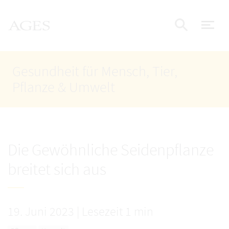
Accesskey
Accesskey
Accesskey
Zum Inhalt
Zum Hauptmenü
Zur Suche
AGES Startseite
[4]
[1]
[2]
Nav
Suche e
Gesundheit für Mensch, Tier,
Pflanze & Umwelt
Die Gewöhnliche Seidenpflanze
breitet sich aus
19. Juni 2023
|
Lesezeit 1 min