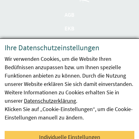
AGB
EKB
Datenschutzerklärung
Ihre Datenschutzeinstellungen
Barrierefreiheit
Wir verwenden Cookies, um die Website Ihren
Bedüfnissen anzupassen bzw. um Ihnen spezielle
Impressum
Funktionen anbieten zu können. Durch die Nutzung
Kontakt
unserer Website erklären Sie sich damit einverstanden.
Weitere Informationen zu Cookies erhalten Sie in
Sitemap
unserer
Datenschutzerklärung
.
Klicken Sie auf „Cookie-Einstellungen“, um die Cookie-
Hinweismeldung
Einstellungen manuell zu ändern.
Facebook
YouTube
LinkedIn
Individuelle Einstellungen