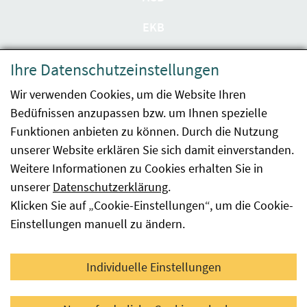
EKB
Datenschutzerklärung
Ihre Datenschutzeinstellungen
Barrierefreiheit
Wir verwenden Cookies, um die Website Ihren
Bedüfnissen anzupassen bzw. um Ihnen spezielle
Impressum
Funktionen anbieten zu können. Durch die Nutzung
Kontakt
unserer Website erklären Sie sich damit einverstanden.
Weitere Informationen zu Cookies erhalten Sie in
Sitemap
unserer
Datenschutzerklärung
.
Klicken Sie auf „Cookie-Einstellungen“, um die Cookie-
Hinweismeldung
Einstellungen manuell zu ändern.
Facebook
YouTube
LinkedIn
Individuelle Einstellungen
© 2026 Österreichische Agentur für Gesundheit und