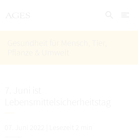
Accesskey
Accesskey
Accesskey
Zum Inhalt
Zum Hauptmenü
Zur Suche
AGES Startseite
[4]
[1]
[2]
Nav
Suche e
Gesundheit für Mensch, Tier,
Pflanze & Umwelt
7. Juni ist
Lebensmittelsicherheitstag
07. Juni 2022
|
Lesezeit 2 min