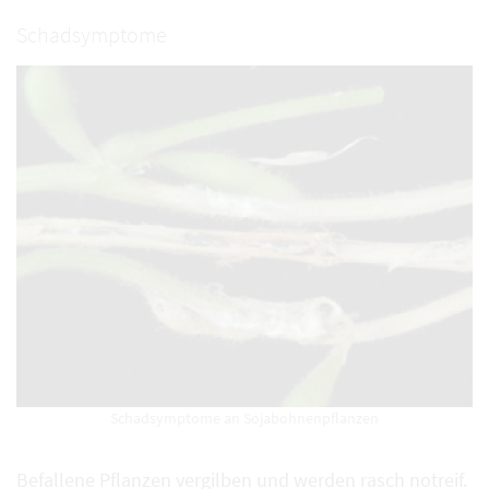
Schadsymptome
Schadsymptome an Sojabohnenpflanzen
Befallene Pflanzen vergilben und werden rasch notreif.