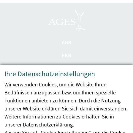
AGB
EKB
Datenschutzerklärung
Ihre Datenschutzeinstellungen
Barrierefreiheit
Wir verwenden Cookies, um die Website Ihren
Bedüfnissen anzupassen bzw. um Ihnen spezielle
Impressum
Funktionen anbieten zu können. Durch die Nutzung
Kontakt
unserer Website erklären Sie sich damit einverstanden.
Weitere Informationen zu Cookies erhalten Sie in
Sitemap
unserer
Datenschutzerklärung
.
Klicken Sie auf „Cookie-Einstellungen“, um die Cookie-