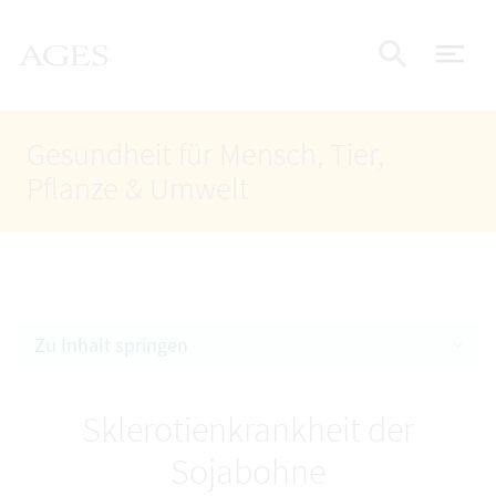
Accesskey
Accesskey
Accesskey
Zum Inhalt
Zum Hauptmenü
Zur Suche
AGES Startseite
[4]
[1]
[2]
Nav
Suche e
Gesundheit für Mensch, Tier,
Pflanze & Umwelt
Zu Inhalt springen
Sklerotienkrankheit der
Sojabohne