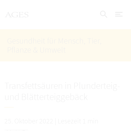
Accesskey
Accesskey
Accesskey
Zum Inhalt
Zum Hauptmenü
Zur Suche
AGES Startseite
[4]
[1]
[2]
Nav
Suche e
Gesundheit für Mensch, Tier,
Pflanze & Umwelt
Transfettsäuren in Plunderteig-
und Blätterteiggebäck
25. Oktober 2022
|
Lesezeit 1 min