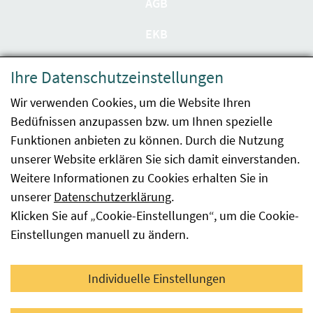
AGB
EKB
Datenschutzerklärung
Ihre Datenschutzeinstellungen
Barrierefreiheit
Wir verwenden Cookies, um die Website Ihren
Bedüfnissen anzupassen bzw. um Ihnen spezielle
Impressum
Funktionen anbieten zu können. Durch die Nutzung
Kontakt
unserer Website erklären Sie sich damit einverstanden.
Weitere Informationen zu Cookies erhalten Sie in
Sitemap
unserer
Datenschutzerklärung
.
Klicken Sie auf „Cookie-Einstellungen“, um die Cookie-
Hinweismeldung
Einstellungen manuell zu ändern.
Facebook
YouTube
LinkedIn
Individuelle Einstellungen
© 2026 Österreichische Agentur für Gesundheit und