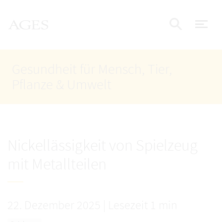
Accesskey
Accesskey
Accesskey
Zum Inhalt
Zum Hauptmenü
Zur Suche
AGES Startseite
[4]
[1]
[2]
Nav
Suche e
Gesundheit für Mensch, Tier,
Pflanze & Umwelt
Nickellässigkeit von Spielzeug
mit Metallteilen
22. Dezember 2025
|
Lesezeit 1 min