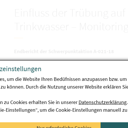
Einfluss der Trübung auf
Trinkwasser – Monitorin
Endbericht der Schwerpunktaktion A-021-18
Ziel der Schwerpunktaktion war die Erhebung von Dat
zeinstellungen
Lehm, Eisen etc. Einfluss auf die Desinfektionsleist
es, um die Website Ihren Bedüfnissen anzupassen bzw. um 
können.
zu können. Durch die Nutzung unserer Website erklären Sie
134 UV-Desinfektionsanlagen aus ganz Österreich wu
n zu Cookies erhalten Sie in unserer
Datenschutzerklärung
.
Eine Probe war wegen mikrobiologischer Konta
kie-Einstellungen“, um die Cookie-Einstellungen manuell zu
ungeeignet. Die Probe stammte aus einer nicht z
Funktion war
Nur erforderliche Cookies