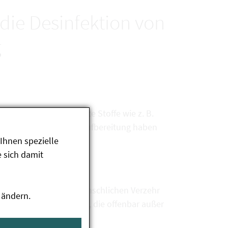
 die Desinfektion von
g
en, inwieweit ungelöste Stoffe wie z. B.
ung bei der Trinkwasseraufbereitung haben
Ihnen spezielle
 sich damit
rden überprüft:
minationen für den menschlichen Verzehr
 ändern.
ertifizierten UV-Anlage, die offenbar außer