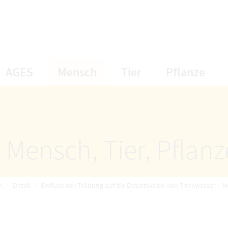
öffnet Untermenüpunkte
öffnet Untermenüpunkte
öffnet Unterme
öff
AGES
Mensch
Tier
Pflanze
 Mensch, Tier, Pflan
n
Detail
Einfluss der Trübung auf die Desinfektion von Trinkwasser – M