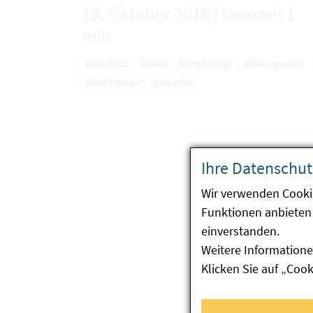
18. Oktober 2018
|
Lesezeit 1
min
Main focus
Drinks
Microbiology
Schwerpunkte
Mikrobiologie
Getränke
Ihre Datenschut
Wir verwenden Cooki
Funktionen anbieten 
einverstanden.
Weitere Informatione
Klicken Sie auf „Coo