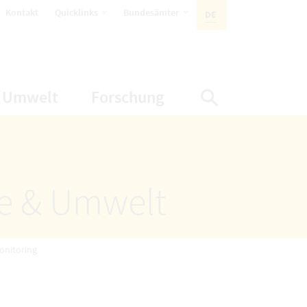
öffnet Untermenüpunkte
öffnet Untermenüpunkte
Kontakt
Quicklinks
Bundesämter
DE
AKTIVE SPRACHE:
nüpunkte
net Untermenüpunkte
öffnet Untermenüpunkte
öffnet Untermenüp
Umwelt
Forschung
Suche einbl
ze & Umwelt
onitoring