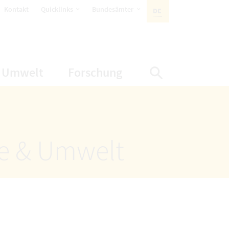
öffnet Untermenüpunkte
öffnet Untermenüpunkte
Kontakt
Quicklinks
Bundesämter
DE
AKTIVE SPRACHE:
nüpunkte
net Untermenüpunkte
öffnet Untermenüpunkte
öffnet Untermenüp
Umwelt
Forschung
Suche einbl
ze & Umwelt