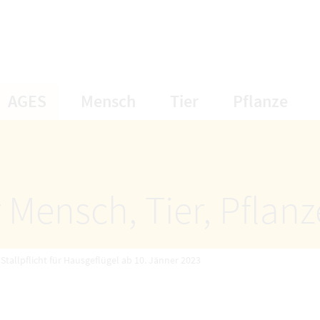
öffnet Untermenüpunkte
öffnet Untermenüpunkte
öffnet Unterme
öff
AGES
Mensch
Tier
Pflanze
 Mensch, Tier, Pflan
 Stallpflicht für Hausgeflügel ab 10. Jänner 2023