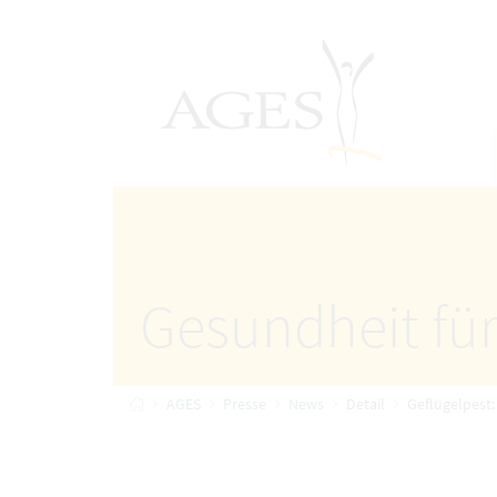
Accesskey
Accesskey
Accesskey
Zum Inhalt
Zum Hauptmenü
Zur Suche
[4]
[1]
AGES Startseite
[2]
Gesundheit für
Startseite
AGES
Presse
News
Detail
Geflügelpest: