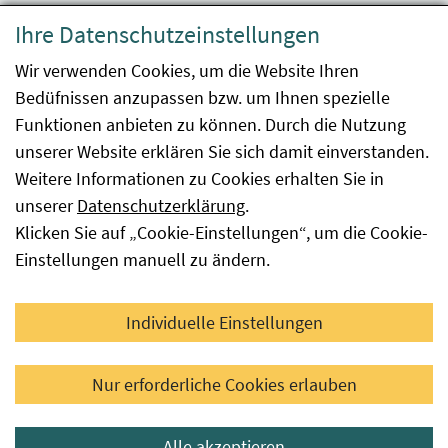
Datenschutzerklärung
Ihre Datenschutzeinstellungen
Barrierefreiheit
Wir verwenden Cookies, um die Website Ihren
Bedüfnissen anzupassen bzw. um Ihnen spezielle
Impressum
Funktionen anbieten zu können. Durch die Nutzung
Kontakt
unserer Website erklären Sie sich damit einverstanden.
Weitere Informationen zu Cookies erhalten Sie in
Sitemap
unserer
Datenschutzerklärung
.
Klicken Sie auf „Cookie-Einstellungen“, um die Cookie-
Hinweismeldung
Einstellungen manuell zu ändern.
Facebook
YouTube
LinkedIn
Individuelle Einstellungen
© 2026 Österreichische Agentur für Gesundheit und
Nur erforderliche Cookies erlauben
Ernährungssicherheit GmbH
Alle akzeptieren