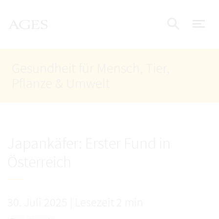
Accesskey
Accesskey
Accesskey
Zum Inhalt
Zum Hauptmenü
Zur Suche
AGES Startseite
[4]
[1]
[2]
Nav
Suche e
Gesundheit für Mensch, Tier,
Pflanze & Umwelt
Japankäfer: Erster Fund in
Österreich
30. Juli 2025
|
Lesezeit 2 min