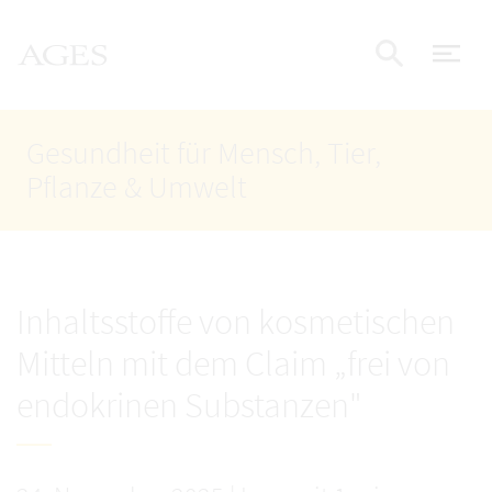
Accesskey
Accesskey
Accesskey
Zum Inhalt
Zum Hauptmenü
Zur Suche
AGES Startseite
[4]
[1]
[2]
Nav
Suche e
Gesundheit für Mensch, Tier,
Pflanze & Umwelt
Inhaltsstoffe von kosmetischen
Mitteln mit dem Claim „frei von
endokrinen Substanzen"