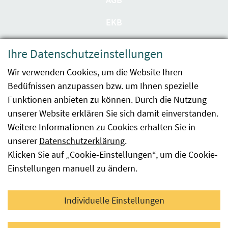
EKB
Datenschutzerklärung
Ihre Datenschutzeinstellungen
Barrierefreiheit
Wir verwenden Cookies, um die Website Ihren
Bedüfnissen anzupassen bzw. um Ihnen spezielle
Impressum
Funktionen anbieten zu können. Durch die Nutzung
Kontakt
unserer Website erklären Sie sich damit einverstanden.
Weitere Informationen zu Cookies erhalten Sie in
Sitemap
unserer
Datenschutzerklärung
.
Klicken Sie auf „Cookie-Einstellungen“, um die Cookie-
Hinweismeldung
Einstellungen manuell zu ändern.
Facebook
YouTube
LinkedIn
Individuelle Einstellungen
© 2026 Österreichische Agentur für Gesundheit und