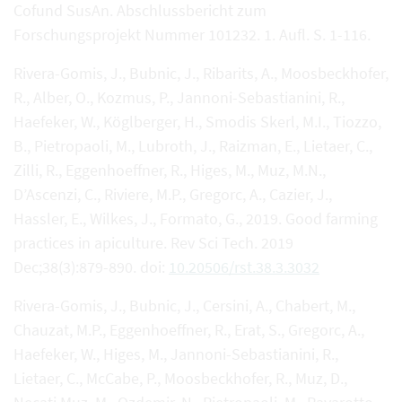
Cofund SusAn. Abschlussbericht zum
Forschungsprojekt Nummer 101232. 1. Aufl. S. 1-116.
Rivera-Gomis, J., Bubnic, J., Ribarits, A., Moosbeckhofer,
R., Alber, O., Kozmus, P., Jannoni-Sebastianini, R.,
Haefeker, W., Köglberger, H., Smodis Skerl, M.I., Tiozzo,
B., Pietropaoli, M., Lubroth, J., Raizman, E., Lietaer, C.,
Zilli, R., Eggenhoeffner, R., Higes, M., Muz, M.N.,
D’Ascenzi, C., Riviere, M.P., Gregorc, A., Cazier, J.,
Hassler, E., Wilkes, J., Formato, G., 2019. Good farming
practices in apiculture. Rev Sci Tech. 2019
Dec;38(3):879-890. doi:
10.20506/rst.38.3.3032
Rivera-Gomis, J., Bubnic, J., Cersini, A., Chabert, M.,
Chauzat, M.P., Eggenhoeffner, R., Erat, S., Gregorc, A.,
Haefeker, W., Higes, M., Jannoni-Sebastianini, R.,
Lietaer, C., McCabe, P., Moosbeckhofer, R., Muz, D.,