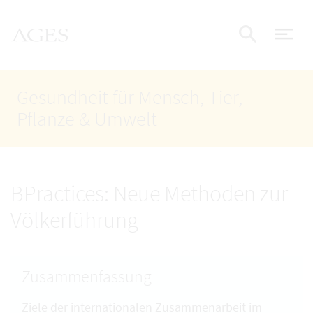
Accesskey
Accesskey
Accesskey
Zum Inhalt
Zum Hauptmenü
Zur Suche
AGES Startseite
[4]
[1]
[2]
Nav
Suche e
Gesundheit für Mensch, Tier,
Pflanze & Umwelt
BPractices: Neue Methoden zur
Völkerführung
Zusammenfassung
Ziele der internationalen Zusammenarbeit im