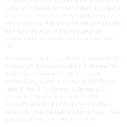
Necati Muz, M., Ozdemir, N., Pietropaoli, M., Ravarotto,
L., Ribarits, A., Riviere, M.P., Smodis Skerl, M.I., Søgaard
Jørgensen, A., Formato, G., 2018. Good Beekeeping
Practices (GBPs) and disease prevention. In Apimondia.
Working for the benefit of bees and apiculture,
released within the framework of the first World Bee
Day.
Rivera-Gomis, J., Bubnic, J., Ribarits, A., Moosbeckhofer,
R., Kozmus, P., Jannoni-Sebastianini, R., Haefeker, W.,
Koeglberger, H., Smodis Skerl, M. I., Tiozzo, B.,
Pietropaoli, M., Lubroth, J., Zilli, R, Eggenhoeffner, R.,
Higes, M., Muz, M. N., D’Ascenzi, C., Riviere, M. P.,
Chauzat, M. P., Gregorc, A., Formato, G., 2019.
Biosecurity Measures in Beekeeping. Proceedings,
Rome, Italy, Honey Bee Health Symposium 2019 „New
Approaches to Honey Bee Health“, p.76-77.