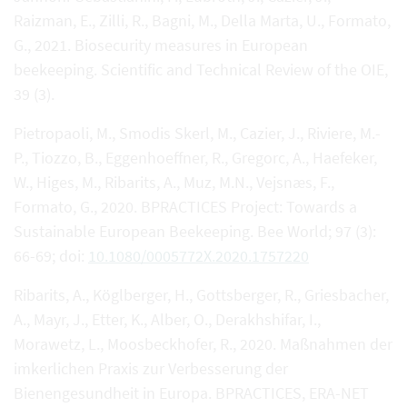
Raizman, E., Zilli, R., Bagni, M., Della Marta, U., Formato,
G., 2021. Biosecurity measures in European
beekeeping. Scientific and Technical Review of the OIE,
39 (3).
Pietropaoli, M., Smodis Skerl, M., Cazier, J., Riviere, M.-
P., Tiozzo, B., Eggenhoeffner, R., Gregorc, A., Haefeker,
W., Higes, M., Ribarits, A., Muz, M.N., Vejsnæs, F.,
Formato, G., 2020. BPRACTICES Project: Towards a
Sustainable European Beekeeping. Bee World; 97 (3):
66-69; doi:
10.1080/0005772X.2020.1757220
Ribarits, A., Köglberger, H., Gottsberger, R., Griesbacher,
A., Mayr, J., Etter, K., Alber, O., Derakhshifar, I.,
Morawetz, L., Moosbeckhofer, R., 2020. Maßnahmen der
imkerlichen Praxis zur Verbesserung der
Bienengesundheit in Europa. BPRACTICES, ERA-NET