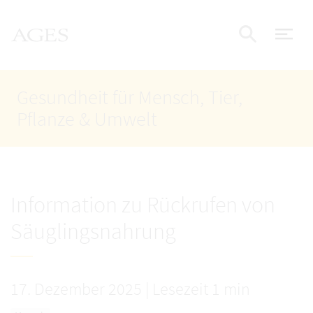
Accesskey
Accesskey
Accesskey
Zum Inhalt
Zum Hauptmenü
Zur Suche
AGES Startseite
[4]
[1]
[2]
Nav
Suche e
Gesundheit für Mensch, Tier,
Pflanze & Umwelt
Information zu Rückrufen von
Säuglingsnahrung
17. Dezember 2025
|
Lesezeit 1 min