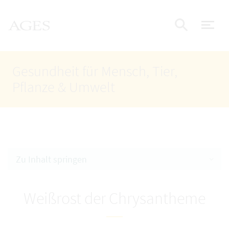
Accesskey
Accesskey
Accesskey
Zum Inhalt
Zum Hauptmenü
Zur Suche
AGES Startseite
[4]
[1]
[2]
Nav
Suche e
Gesundheit für Mensch, Tier,
Pflanze & Umwelt
Zu Inhalt springen
Weißrost der Chrysantheme