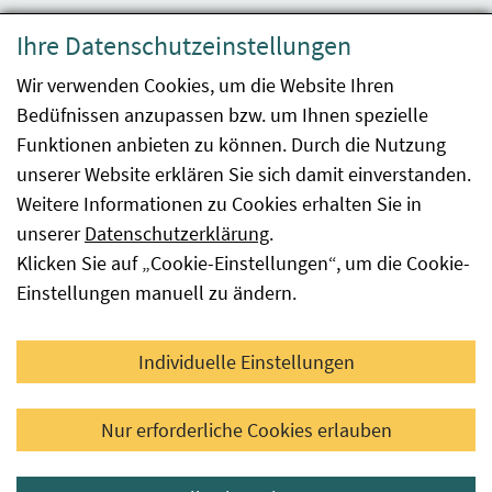
Datenschutzerklärung
Ihre Datenschutzeinstellungen
Barrierefreiheit
Wir verwenden Cookies, um die Website Ihren
Bedüfnissen anzupassen bzw. um Ihnen spezielle
Impressum
Funktionen anbieten zu können. Durch die Nutzung
Kontakt
unserer Website erklären Sie sich damit einverstanden.
Weitere Informationen zu Cookies erhalten Sie in
Sitemap
unserer
Datenschutzerklärung
.
Klicken Sie auf „Cookie-Einstellungen“, um die Cookie-
Hinweismeldung
Einstellungen manuell zu ändern.
Facebook
YouTube
LinkedIn
Individuelle Einstellungen
© 2026 Österreichische Agentur für Gesundheit und
Nur erforderliche Cookies erlauben
Ernährungssicherheit GmbH