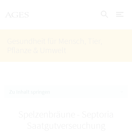
Accesskey
Accesskey
Accesskey
Zum Inhalt
Zum Hauptmenü
Zur Suche
AGES Startseite
[4]
[1]
[2]
Nav
Suche e
Gesundheit für Mensch, Tier,
Pflanze & Umwelt
Zu Inhalt springen
Spelzenbräune - Septoria
Saatgutverseuchung