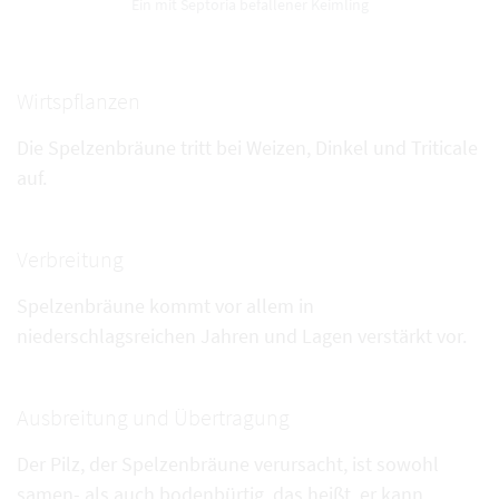
Ein mit Septoria befallener Keimling
Wirtspflanzen
Die Spelzenbräune tritt bei Weizen, Dinkel und Triticale
auf.
Verbreitung
Spelzenbräune kommt vor allem in
niederschlagsreichen Jahren und Lagen verstärkt vor.
Ausbreitung und Übertragung
Der Pilz, der Spelzenbräune verursacht, ist sowohl
samen- als auch bodenbürtig, das heißt, er kann