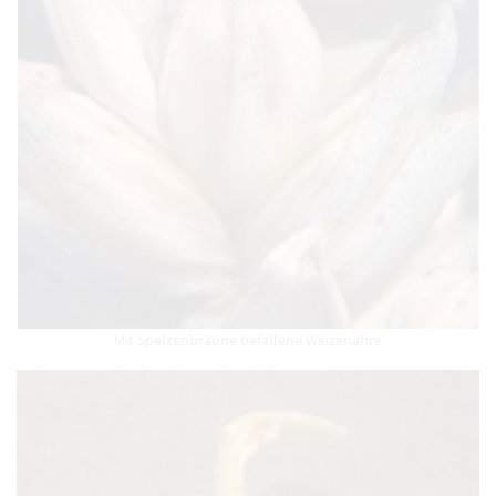
Mit Spelzenbräune befallene Weizenähre