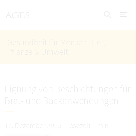
Accesskey
Accesskey
Accesskey
Zum Inhalt
Zum Hauptmenü
Zur Suche
AGES Startseite
[4]
[1]
[2]
Nav
Suche e
Gesundheit für Mensch, Tier,
Pflanze & Umwelt
Eignung von Beschichtungen für
Brat- und Backanwendungen
17. Dezember 2025
|
Lesezeit 1 min