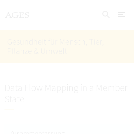
Accesskey
Accesskey
Accesskey
Zum Inhalt
Zum Hauptmenü
Zur Suche
AGES Startseite
[4]
[1]
[2]
Nav
Suche e
Gesundheit für Mensch, Tier,
Pflanze & Umwelt
Data Flow Mapping in a Member
State
Zusammenfassung