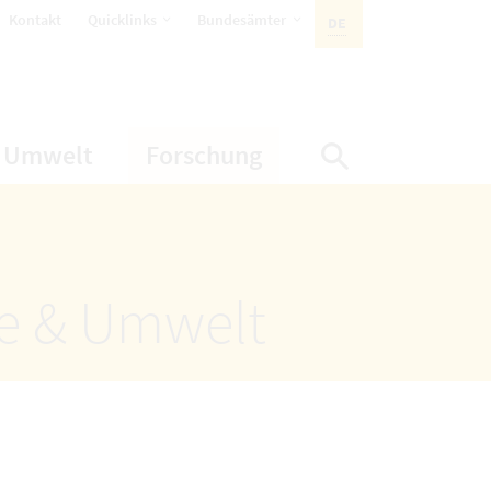
öffnet Untermenüpunkte
öffnet Untermenüpunkte
Kontakt
Quicklinks
Bundesämter
DE
AKTIVE SPRACHE:
nüpunkte
net Untermenüpunkte
öffnet Untermenüpunkte
öffnet Untermenüp
Umwelt
Forschung
Suche einbl
ze & Umwelt