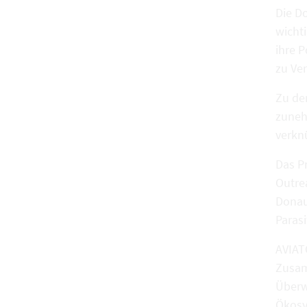
Die Do
wicht
ihre 
zu Ve
Zu de
zuneh
verkn
Das P
Outrea
Donau
Paras
AVIAT
Zusam
Überw
Ökosy