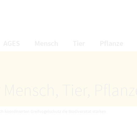
öffnet Untermenüpunkte
öffnet Untermenüpunkte
öffnet Unterme
öff
AGES
Mensch
Tier
Pflanze
 Mensch, Tier, Pflan
h koordinierten Greifvogelschutz die Biodiversität stärken