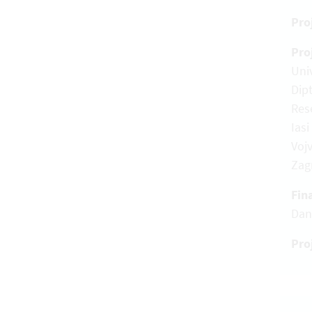
Pro
Pro
Univ
Dip
Res
Ias
Vojv
Zag
Fin
Dan
Pro