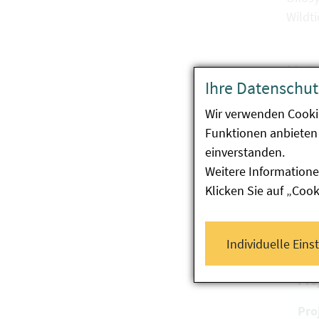
Wildt
Nutz
Ihre Datenschut
Das Pr
Wir verwenden Cooki
Maßna
Funktionen anbieten 
versc
einverstanden.
Weitere Informatione
Klicken Sie auf „Coo
Pr
Proj
Individuelle Eins
for
Pro
Pro