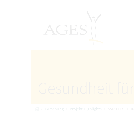
Accesskey
Accesskey
Accesskey
Accesskey
Zum Inhalt
Zum Hauptmenü
Zum Untermenü
Zur Suche
[4]
[1]
AGES Startseite
[3]
[2]
Gesundheit für
Startseite
Forschung
Projekt-Highlights
AVIATOR – Durc