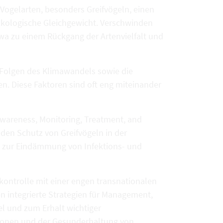
 Vogelarten, besonders Greifvögeln, einen
 ökologische Gleichgewicht. Verschwinden
wa zu einem Rückgang der Artenvielfalt und
 Folgen des Klimawandels sowie die
n. Diese Faktoren sind oft eng miteinander
Awareness, Monitoring, Treatment, and
 den Schutz von Greifvögeln in der
 zur Eindämmung von Infektions- und
ntrolle mit einer engen transnationalen
 integrierte Strategien für Management,
l und zum Erhalt wichtiger
tionen und der Gesunderhaltung von