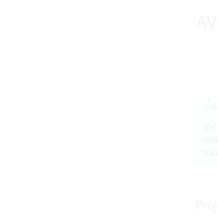
AV
Zu
Zie
Gre
tra
Pro