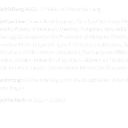
jektleitung AGES:
Dr. med. vet. Alexander Lang
jektpartner:
University of Sarajevo, Faculty of Veterinary M
ersity, Faculty of Veterinary Medicine, Bulgarien; Associatio
terology/Association for the Promotion of Mosquito Control,
earch Institute, Ungarn; Diagnostic Veterinary Laboratory, M
i University of Life Sciences, Rumänien; The European Affai
odina, Serbien; University of Ljubljana, Slowenien; Faculty o
reb, Kroatien; Danube Delta National Institute for Resear
anzierung:
Co-Finanzierung durch die
Europäischen Union 
ube Region
jektlaufzeit:
04.2025 – 11.2027