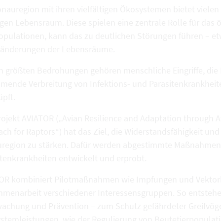
nauregion mit ihren vielfältigen Ökosystemen bietet vielen
igen Lebensraum. Diese spielen eine zentrale Rolle für das
Populationen, kann das zu deutlichen Störungen führen – et
ränderungen der Lebensräume.
n größten Bedrohungen gehören menschliche Eingriffe, die
mende Verbreitung von Infektions- und Parasitenkrankheite
üpft.
rojekt AVIATOR („Avian Resilience and Adaptation through 
ch for Raptors“) hat das Ziel, die Widerstandsfähigkeit und
region zu stärken. Dafür werden abgestimmte Maßnahmen
itenkrankheiten entwickelt und erprobt.
OR kombiniert Pilotmaßnahmen wie Impfungen und Vektorko
menarbeit verschiedener Interessensgruppen. So entstehen
achung und Prävention – zum Schutz gefährdeter Greifvöge
stemleistungen, wie der Regulierung von Beutetierpopula