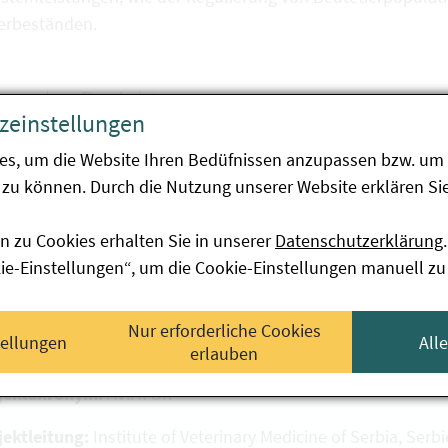
ierbeständen.
en des Projekts
zeinstellungen
ojekt leistet einen direkten Beitrag zum Schutz gefährdete
es, um die Website Ihren Bedüfnissen anzupassen bzw. um 
hmen gegen Krankheiten entwickelt und die regionale so
zu können. Durch die Nutzung unserer Website erklären Sie
hiedener Interessengruppen stärkt.
n zu Cookies erhalten Sie in unserer
Datenschutzerklärung
.
kie-Einstellungen“, um die Cookie-Einstellungen manuell zu
ojektdetails
ekttitel:
Avian Resilience and Adaptation through Awarene
Nur erforderliche Cookies
tellungen
All
 Raptors
erlauben
jektakronym:
AVIATOR
jektleitung:
Institute of Veterinary Medicine of Serbia, Serb