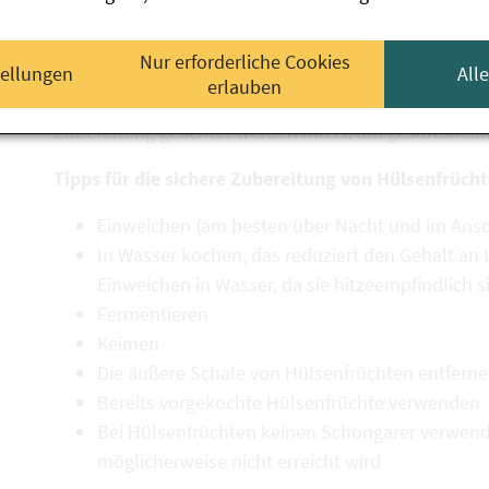
Kichererbsen-Rezepten entwickelt, das die kulinaris
Beim Umgang mit Hülsenfrüchten ist jedoch Sorgfalt
Nur erforderliche Cookies
Arten natürliche
Lektine
enthalten, weist die Europä
tellungen
All
erlauben
(EFSA) in einer
aktuellen Bewertung
darauf hin, dass 
Zubereitung geachtet werden muss, um gesundheitl
Tipps für die sichere Zubereitung von Hülsenfrüch
Einweichen (am besten über Nacht und im Ans
In Wasser kochen, das reduziert den Gehalt an L
Einweichen in Wasser, da sie hitzeempfindlich s
Fermentieren
Keimen
Die äußere Schale von Hülsenfrüchten entfern
Bereits vorgekochte Hülsenfrüchte verwenden
Bei Hülsenfrüchten keinen Schongarer verwende
möglicherweise nicht erreicht wird