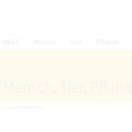
öffnet Untermenüpunkte
öffnet Untermenüpunkte
öffnet Unterme
öff
AGES
Mensch
Tier
Pflanze
 Mensch, Tier, Pflan
er Tag der Hülsenfrüchte