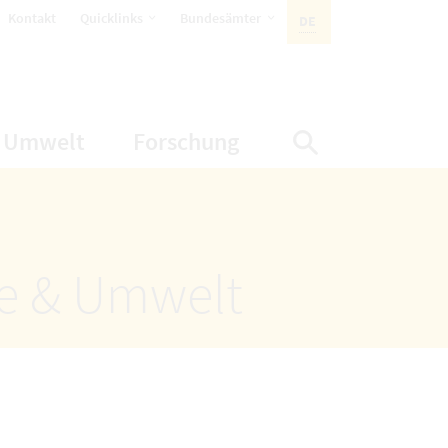
öffnet Untermenüpunkte
öffnet Untermenüpunkte
Kontakt
Quicklinks
Bundesämter
DE
AKTIVE SPRACHE:
nüpunkte
net Untermenüpunkte
öffnet Untermenüpunkte
öffnet Untermenüp
Umwelt
Forschung
Suche einbl
ze & Umwelt