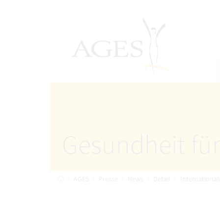
Accesskey
Accesskey
Accesskey
Zum Inhalt
Zum Hauptmenü
Zur Suche
[4]
[1]
AGES Startseite
[2]
Gesundheit für
Startseite
AGES
Presse
News
Detail
International