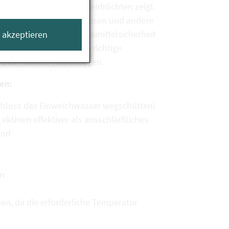
che Bandbreite von Hülsenfrüchten zeigt.
 gefragt: Da Bohnen, Erbsen und andere
ische Behörde für Lebensmittelsicherheit
e akzeptieren
vor dem Verzehr auf die richtige
ichen Risiken vorzubeugen.
ten:
chluss das Einweichwasser wegschütten)
ektinen effektiver als ausschließliches
ind
en
n, da die erforderliche Temperatur