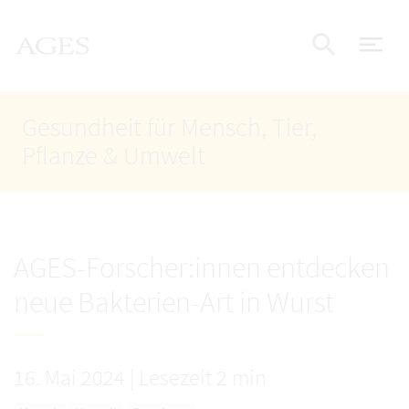
Accesskey
Accesskey
Accesskey
Zum Inhalt
Zum Hauptmenü
Zur Suche
AGES Startseite
[4]
[1]
[2]
Nav
Suche e
Gesundheit für Mensch, Tier,
Pflanze & Umwelt
AGES-Forscher:innen entdecken
neue Bakterien-Art in Wurst
16. Mai 2024
|
Lesezeit 2 min