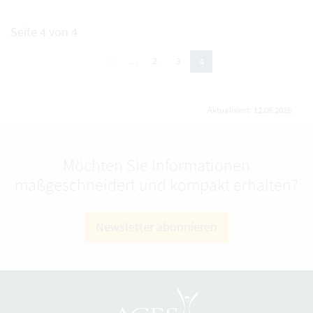
Seite 4 von 4
vorherige
…
2
3
4
(aktuelle Seite)
Aktualisiert: 12.06.2026
Möchten Sie Informationen
maßgeschneidert und kompakt erhalten?
Newsletter abonnieren