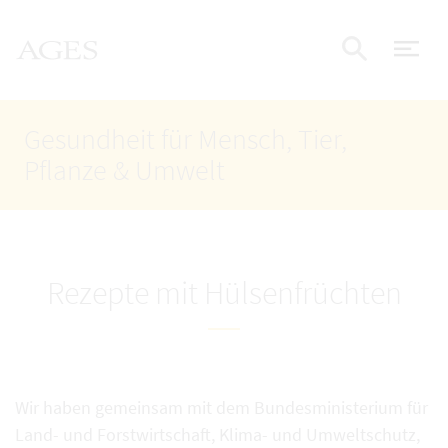
Accesskey
Accesskey
Accesskey
Zum Inhalt
Zum Hauptmenü
Zur Suche
AGES Startseite
[4]
[1]
[2]
Nav
Suche e
Gesundheit für Mensch, Tier,
Pflanze & Umwelt
Rezepte mit Hülsenfrüchten
Wir haben gemeinsam mit dem Bundesministerium für
Land- und Forstwirtschaft, Klima- und Umweltschutz,