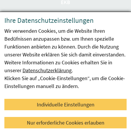
EKB
Datenschutzerklärung
Ihre Datenschutzeinstellungen
Barrierefreiheit
Wir verwenden Cookies, um die Website Ihren
Bedüfnissen anzupassen bzw. um Ihnen spezielle
Impressum
Funktionen anbieten zu können. Durch die Nutzung
Kontakt
unserer Website erklären Sie sich damit einverstanden.
Weitere Informationen zu Cookies erhalten Sie in
Sitemap
unserer
Datenschutzerklärung
.
Klicken Sie auf „Cookie-Einstellungen“, um die Cookie-
Hinweismeldung
Einstellungen manuell zu ändern.
Facebook
YouTube
LinkedIn
Individuelle Einstellungen
© 2026 Österreichische Agentur für Gesundheit und
Nur erforderliche Cookies erlauben
Ernährungssicherheit GmbH