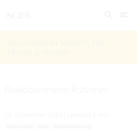
Accesskey
Accesskey
Accesskey
Zum Inhalt
Zum Hauptmenü
Zur Suche
AGES Startseite
[4]
[1]
[2]
Nav
Suche e
Gesundheit für Mensch, Tier,
Pflanze & Umwelt
Risikobarometer ÄrztInnen
20. Dezember 2019
|
Lesezeit 1 min
Wissen Aktuell
Klima
Risikowahrnehmung