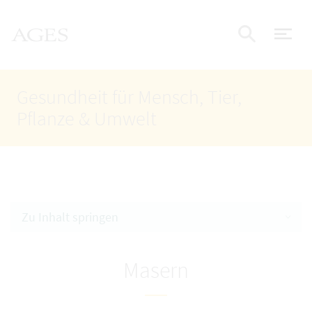
Accesskey
Accesskey
Accesskey
Zum Inhalt
Zum Hauptmenü
Zur Suche
AGES Startseite
[4]
[1]
[2]
Nav
Suche e
Gesundheit für Mensch, Tier,
Pflanze & Umwelt
Zu Inhalt springen
Masern