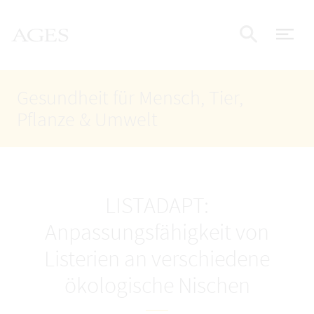
Accesskey
Accesskey
Accesskey
Zum Inhalt
Zum Hauptmenü
Zur Suche
AGES Startseite
[4]
[1]
[2]
Nav
Suche e
Gesundheit für Mensch, Tier,
Pflanze & Umwelt
LISTADAPT:
Anpassungsfähigkeit von
Listerien an verschiedene
ökologische Nischen