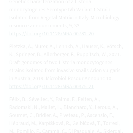
Genetic Characterization of a Listeria
monocytogenes Serotype IVb Variant 1 Strain
Isolated from Vegetal Matrix in Italy. Microbiology
resource announcements, 9, 33.
https://doi.org/10.1128/MRA.00782-20
Pietzka, A., Murer, A., Lennkh, A., Hauser, K., Vötsch,
K., Springer, B., Allerberger, F., Ruppitsch, W., 2021.
Draft genomes of two Listeria monocytogenes
strains isolated from invasive snails Arion vulgaris
in Austria, 2019. Microbiol Resour Announc 10.
https://doi.org/10.1128/MRA.00375-21
Félix, B., Sévellec, Y., Palma, F., Felten, A.,
Radomski, N., Mallet, L., Blanchard, Y., Leroux, A.,
Soumet, C., Bridier, A., Piveteau, P., Ascensio, E.,
Hébraud, M., Karpíšková, R., Gelbíčová, T., Torresi,
M., Pomilio, F., Cammà, C., Di Pasquale, A., Skjerdal,