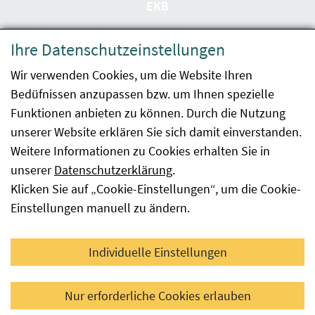
EKB
Datenschutzerklärung
Ihre Datenschutzeinstellungen
Barrierefreiheit
Wir verwenden Cookies, um die Website Ihren
Bedüfnissen anzupassen bzw. um Ihnen spezielle
Impressum
Funktionen anbieten zu können. Durch die Nutzung
Kontakt
unserer Website erklären Sie sich damit einverstanden.
Weitere Informationen zu Cookies erhalten Sie in
Sitemap
unserer
Datenschutzerklärung
.
Klicken Sie auf „Cookie-Einstellungen“, um die Cookie-
Hinweismeldung
Einstellungen manuell zu ändern.
Facebook
YouTube
LinkedIn
Individuelle Einstellungen
© 2026 Österreichische Agentur für Gesundheit und
Nur erforderliche Cookies erlauben
Ernährungssicherheit GmbH