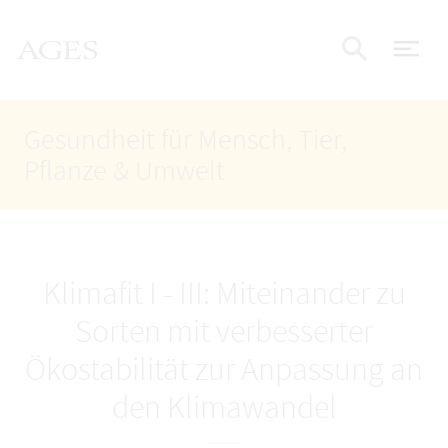
Accesskey
Accesskey
Accesskey
Zum Inhalt
Zum Hauptmenü
Zur Suche
AGES Startseite
[4]
[1]
[2]
Nav
Suche e
Gesundheit für Mensch, Tier,
Pflanze & Umwelt
Klimafit I - III: Miteinander zu
Sorten mit verbesserter
Ökostabilität zur Anpassung an
den Klimawandel