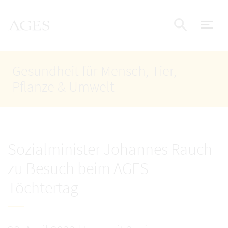
Accesskey
Accesskey
Accesskey
Zum Inhalt
Zum Hauptmenü
Zur Suche
AGES Startseite
[4]
[1]
[2]
Nav
Suche e
Gesundheit für Mensch, Tier,
Pflanze & Umwelt
Sozialminister Johannes Rauch
zu Besuch beim AGES
Töchtertag