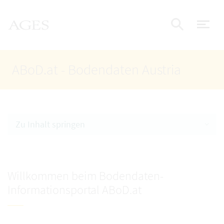
Accesskey
Accesskey
Accesskey
Zum Inhalt
Zum Hauptmenü
Zur Suche
AGES Startseite
[4]
[1]
[2]
Nav
Suche e
ABoD.at - Bodendaten Austria
Zu Inhalt springen
Willkommen beim Bodendaten-
Informationsportal ABoD.at