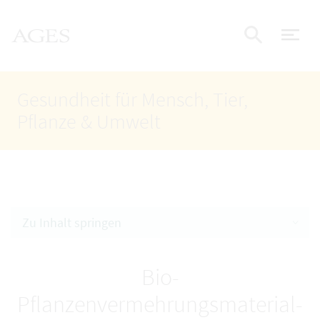
Accesskey
Accesskey
Accesskey
Zum Inhalt
Zum Hauptmenü
Zur Suche
AGES Startseite
[4]
[1]
[2]
Nav
Suche e
Gesundheit für Mensch, Tier,
Pflanze & Umwelt
Zu Inhalt springen
Bio-
Pflanzenvermehrungsmaterial-