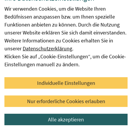
Wir verwenden Cookies, um die Website Ihren
In die Bio-Pflanzenvermehrungsmaterial-Datenbank
Bedüfnissen anzupassen bzw. um Ihnen spezielle
können Saatgutpartien erst aufgenommen werden,
Funktionen anbieten zu können. Durch die Nutzung
wenn das Anerkennungsverfahren positiv
unserer Website erklären Sie sich damit einverstanden.
abgeschlossen wurde, d. h. die festgelegten
Weitere Informationen zu Cookies erhalten Sie in
Saatgutqualitätskriterien nachweislich erfüllt wurden.
unserer
Datenschutzerklärung
.
Erst dann darf das Saatgut an den Letztverbraucher,
Klicken Sie auf „Cookie-Einstellungen“, um die Cookie-
den Landwirt, verkauft werden. Um einen
Einstellungen manuell zu ändern.
umfassenden Überblick über jene Sorten zu geben, die
im Bio-Landbau in der jeweiligen Anerkennungssaison
Individuelle Einstellungen
vermehrt wurden stehen die im Bio-Landbau in
Österreich vermehrten Sorten aller Kulturarten zur
Nur erforderliche Cookies erlauben
Verfügung.
Zu beachten ist allerdings, dass Sorten nur
Alle akzeptieren
vorbehaltlich einer positiven Saatgutanerkennung
dann tatsächlich auch verfügbar sind. Weiters kann in