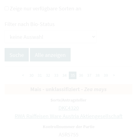
Zeige nur verfügbare Sorten an
Filter nach Bio-Status
<
30
31
32
33
34
35
36
37
38
39
>
Mais - unklassifiziert -
Zea mays
DKC4320
RWA Raiffeisen Ware Austria Aktiengesellschaft
A5R5755