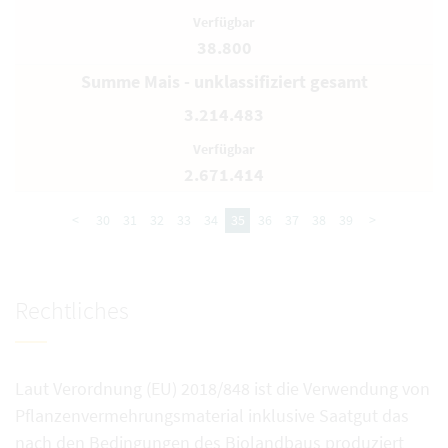
38.800
Summe Mais - unklassifiziert gesamt
3.214.483
2.671.414
<
30
31
32
33
34
35
36
37
38
39
>
Rechtliches
Laut Verordnung (EU) 2018/848 ist die Verwendung von
Pflanzenvermehrungsmaterial inklusive Saatgut das
nach den Bedingungen des Biolandbaus produziert