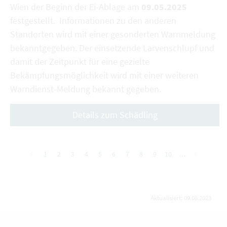
Wien der Beginn der Ei-Ablage am
09.05.2025
festgestellt. Informationen zu den anderen
Standorten wird mit einer gesonderten Warnmeldung
bekanntgegeben. Der einsetzende Larvenschlupf und
damit der Zeitpunkt für eine gezielte
Bekämpfungsmöglichkeit wird mit einer weiteren
Warndienst-Meldung bekannt gegeben.
Details zum Schädling
1
2
3
4
5
6
7
8
9
10
…
vorherige
nächste
Aktualisiert: 09.06.2023