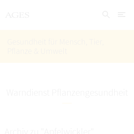
Accesskey
Accesskey
Accesskey
Zum Inhalt
Zum Hauptmenü
Zur Suche
AGES Startseite
[4]
[1]
[2]
Nav
Suche e
Gesundheit für Mensch, Tier,
Pflanze & Umwelt
Warndienst Pflanzengesundheit
Archiv zu "Apfelwickler"