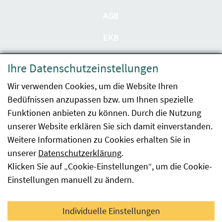
AGB
EKB
Datenschutzerklärung
Ihre Datenschutzeinstellungen
Barrierefreiheit
Wir verwenden Cookies, um die Website Ihren
Bedüfnissen anzupassen bzw. um Ihnen spezielle
Impressum
Funktionen anbieten zu können. Durch die Nutzung
Kontakt
unserer Website erklären Sie sich damit einverstanden.
Weitere Informationen zu Cookies erhalten Sie in
Sitemap
unserer
Datenschutzerklärung
.
Klicken Sie auf „Cookie-Einstellungen“, um die Cookie-
Hinweismeldung
Einstellungen manuell zu ändern.
Facebook
YouTube
LinkedIn
Individuelle Einstellungen