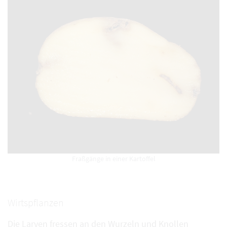
Fraßgänge in einer Kartoffel
Wirtspflanzen
Die Larven fressen an den Wurzeln und Knollen