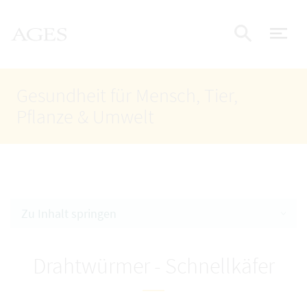
Accesskey
Accesskey
Accesskey
Zum Inhalt
Zum Hauptmenü
Zur Suche
AGES Startseite
[4]
[1]
[2]
Nav
Suche e
Gesundheit für Mensch, Tier,
Pflanze & Umwelt
Zu Inhalt springen
Drahtwürmer - Schnellkäfer