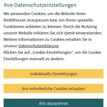
Datenschutzerklärung
Ihre Datenschutzeinstellungen
Barrierefreiheit
Wir verwenden Cookies, um die Website Ihren
Bedüfnissen anzupassen bzw. um Ihnen spezielle
Impressum
Funktionen anbieten zu können. Durch die Nutzung
Kontakt
unserer Website erklären Sie sich damit einverstanden.
Weitere Informationen zu Cookies erhalten Sie in
Sitemap
unserer
Datenschutzerklärung
.
Klicken Sie auf „Cookie-Einstellungen“, um die Cookie-
Hinweismeldung
Einstellungen manuell zu ändern.
Facebook
YouTube
LinkedIn
Individuelle Einstellungen
© 2026 Österreichische Agentur für Gesundheit und
Nur erforderliche Cookies erlauben
Ernährungssicherheit GmbH
Alle akzeptieren