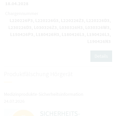
18.04.2028
Chargennummer
L220226P3, L220226G3, L220226Z3, L220226D3,
L230226D3, L030326Z3, L030326H3, L030326W3,
L150426P3, L180426H3, L180426L3, L190426L3,
L190426N3
Details
Produktfälschung Hörgerät
Medizinprodukte-Sicherheitsinformation
24.07.2026