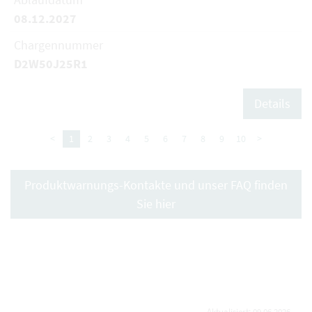
08.12.2027
Chargennummer
D2W50J25R1
Details
<
1
2
3
4
5
6
7
8
9
10
>
Produktwarnungs-Kontakte und unser FAQ finden
Sie hier
Aktualisiert: 09.06.2026