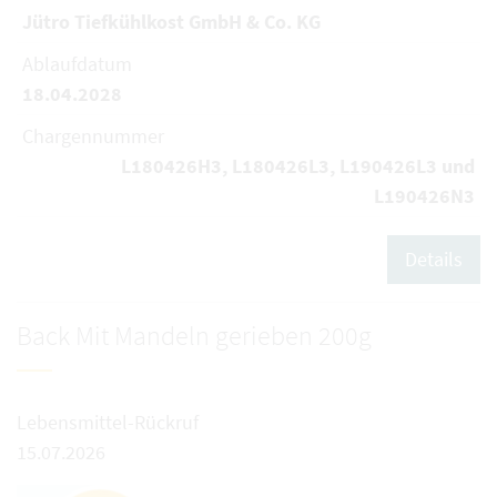
Jütro Tiefkühlkost GmbH & Co. KG
Ablaufdatum
18.04.2028
Chargennummer
L180426H3, L180426L3, L190426L3 und
L190426N3
Details
Back Mit Mandeln gerieben 200g
Lebensmittel-Rückruf
15.07.2026