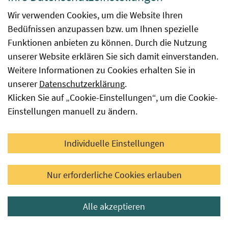
soll, wenn man bis zu den Knien im Wasser steht. Die
Wir verwenden Cookies, um die Website Ihren
Wasserproben werden 20 bis 30 cm unter der
Bedüfnissen anzupassen bzw. um Ihnen spezielle
Wasseroberfläche entnommen. Zugleich wird ein
Funktionen anbieten zu können. Durch die Nutzung
Ortsbefund erstellt, in dem u. a. das Wetter, die Zahl
unserer Website erklären Sie sich damit einverstanden.
der Badegäste oder die Anwesenheit von Wasservögeln
Weitere Informationen zu Cookies erhalten Sie in
festgehalten werden. Die Proben werden gekühlt und
unserer
Datenschutzerklärung
.
lichtgeschützt ins Labor gebracht, wo sie vor der
Klicken Sie auf „Cookie-Einstellungen“, um die Cookie-
Auswertung 36–72 Stunden bebrütet werden müssen.
Einstellungen manuell zu ändern.
Das Ergebnis der Untersuchung liegt somit bis zu drei
Tage nach der Probennahme vor.
Individuelle Einstellungen
Nur erforderliche Cookies erlauben
Badedermatitis
Alle akzeptieren
Höhere Wassertemperaturen sind nicht nur angenehm