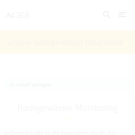
Accesskey
Accesskey
Accesskey
Zum Inhalt
Zum Hauptmenü
Zur Suche
AGES Startseite
[4]
[1]
[2]
Nav
Suche e
Unsere Badegewässer Datenbank
Zu Inhalt springen
Badegewässer Monitoring
In Österreich gibt es 260 Badestellen, die als „EU-