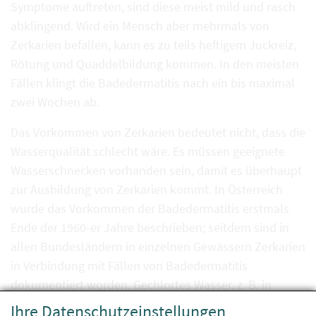
Symptome auftreten, sind diese meist mild und rasch
abklingend. Wird ein Mensch aber mehrmals von
Zerkarien befallen, kann es zu teils heftigem Juckreiz,
Rötung und Quaddelbildung kommen. In den meisten
Fällen klingt die Badedermatitis nach ein bis maximal
zwei Wochen ab.
Das Vorkommen von Zerkarien bedeutet nicht, dass die
Wasserqualität schlecht wäre. Es müssen geeignete
Wasserschnecken vorhanden sein, damit es überhaupt
zur Ausbildung von Zerkarien kommt. In Österreich
wurde das Vorkommen der Badedermatitis erstmals
Ende der 1960-er Jahre beschrieben; seitdem sind in
allen Bundesländern in einzelnen Gewässern Zerkarien
in Verbindung mit Fällen von Badedermatitis
dokumentiert worden. Gechlortes Wasser, z. B. in
einem öffentlichen Schwimm- oder Freibad, stellt kein
Ihre Datenschutzeinstellungen