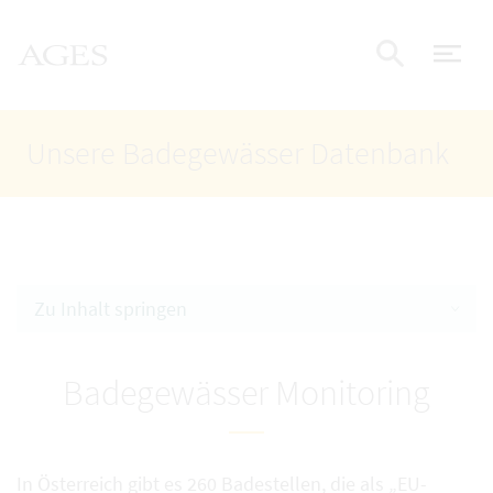
Accesskey
Accesskey
Accesskey
Zum Inhalt
Zum Hauptmenü
Zur Suche
AGES Startseite
[4]
[1]
[2]
Nav
Suche e
Unsere Badegewässer Datenbank
Zu Inhalt springen
Badegewässer Monitoring
In Österreich gibt es 260 Badestellen, die als „EU-