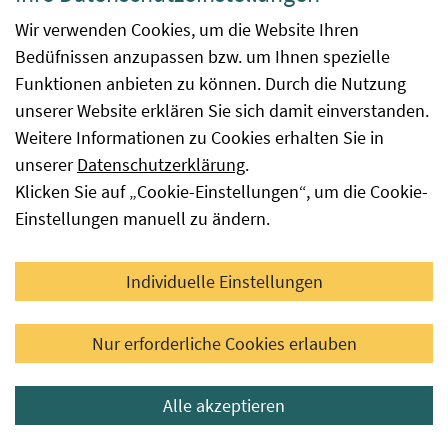
Archiv Pflanzenvermehrungsmaterial
Wir verwenden Cookies, um die Website Ihren
Archiv landwirtschaftliche Arten
Bedüfnissen anzupassen bzw. um Ihnen spezielle
Funktionen anbieten zu können. Durch die Nutzung
Archiv Gemüse
unserer Website erklären Sie sich damit einverstanden.
Weitere Informationen zu Cookies erhalten Sie in
Verzeichnisse – Einteilung Roggen
unserer
Datenschutzerklärung
.
(Grünschnitt-, Hybrid- und
Klicken Sie auf „Cookie-Einstellungen“, um die Cookie-
Populationsroggen)
Einstellungen manuell zu ändern.
Individuelle Einstellungen
Verzeichnisse – Einteilung Roggen
(Grünschnitt-, Hybrid- und Populationsroggen)
Nur erforderliche Cookies erlauben
Biosaatgutvermehrungsflächen
Alle akzeptieren