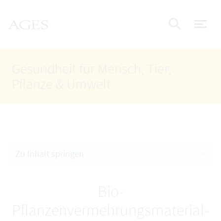
Accesskey
Accesskey
Accesskey
Zum Inhalt
Zum Hauptmenü
Zur Suche
AGES Startseite
[4]
[1]
[2]
Nav
Suche e
Gesundheit für Mensch, Tier,
Pflanze & Umwelt
Zu Inhalt springen
Bio-
Pflanzenvermehrungsmaterial-