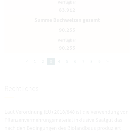
83.912
Summe Buchweizen gesamt
90.255
90.255
<
1
2
3
4
5
6
7
8
9
>
Rechtliches
Laut Verordnung (EU) 2018/848 ist die Verwendung von
Pflanzenvermehrungsmaterial inklusive Saatgut das
nach den Bedingungen des Biolandbaus produziert