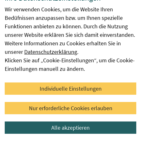
wenn das Anerkennungsverfahren positiv
Wir verwenden Cookies, um die Website Ihren
abgeschlossen wurde, d. h. die festgelegten
Bedüfnissen anzupassen bzw. um Ihnen spezielle
Saatgutqualitätskriterien nachweislich erfüllt wurden.
Funktionen anbieten zu können. Durch die Nutzung
Erst dann darf das Saatgut an den Letztverbraucher,
unserer Website erklären Sie sich damit einverstanden.
den Landwirt, verkauft werden. Um einen
Weitere Informationen zu Cookies erhalten Sie in
umfassenden Überblick über jene Sorten zu geben, die
unserer
Datenschutzerklärung
.
im Bio-Landbau in der jeweiligen Anerkennungssaison
Klicken Sie auf „Cookie-Einstellungen“, um die Cookie-
vermehrt wurden stehen die im Bio-Landbau in
Einstellungen manuell zu ändern.
Österreich vermehrten Sorten aller Kulturarten zur
Verfügung.
Individuelle Einstellungen
Zu beachten ist allerdings, dass Sorten nur
vorbehaltlich einer positiven Saatgutanerkennung
Nur erforderliche Cookies erlauben
dann tatsächlich auch verfügbar sind. Weiters kann in
der Bio-Pflanzenvermehrungsmaterial-Datenbank
auch Saatgut von Sorten gelistet sein, die bei den
Alle akzeptieren
Feldankerkennungsflächen nicht aufscheinen, etwa bei