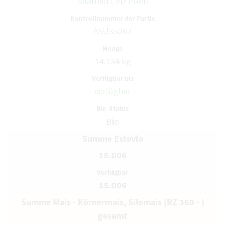
Saatbau Linz eGen
A5U35267
14.134 kg
verfügbar
Bio
Summe Estevio
15.006
15.006
Summe Mais - Körnermais, Silomais (RZ 360 - )
gesamt