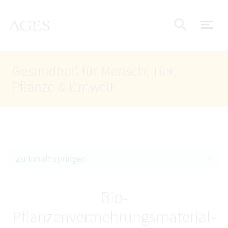
Accesskey
Accesskey
Accesskey
Zum Inhalt
Zum Hauptmenü
Zur Suche
AGES Startseite
[4]
[1]
[2]
Nav
Suche e
Gesundheit für Mensch, Tier,
Pflanze & Umwelt
Zu Inhalt springen
Bio-
Pflanzenvermehrungsmaterial-