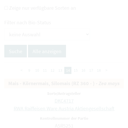
Zeige nur verfügbare Sorten an
Filter nach Bio-Status
<
9
10
11
12
13
14
15
16
17
18
>
Mais - Körnermais, Silomais (RZ 360 - ) -
Zea mays
DKC4717
RWA Raiffeisen Ware Austria Aktiengesellschaft
A5R5251