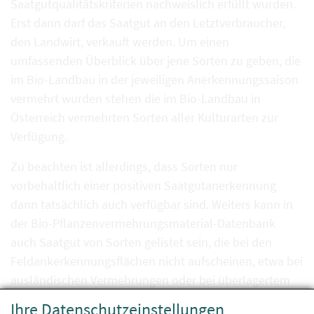
Saatgutqualitätskriterien nachweislich erfüllt wurden.
Erst dann darf das Saatgut an den Letztverbraucher,
den Landwirt, verkauft werden. Um einen
umfassenden Überblick über jene Sorten zu geben, die
im Bio-Landbau in der jeweiligen Anerkennungssaison
vermehrt wurden stehen die im Bio-Landbau in
Österreich vermehrten Sorten aller Kulturarten zur
Verfügung.
Zu beachten ist allerdings, dass Sorten nur
vorbehaltlich einer positiven Saatgutanerkennung
dann tatsächlich auch verfügbar sind. Weiters kann in
der Bio-Pflanzenvermehrungsmaterial-Datenbank
auch Saatgut von Sorten gelistet sein, die bei den
Feldankerkennungsflächen nicht aufscheinen, etwa bei
ausländischen Vermehrungen oder bei überlagertem
Saatgut.
Ihre Datenschutzeinstellungen