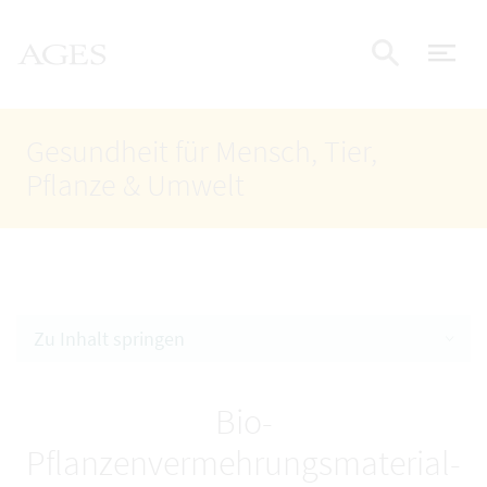
Accesskey
Accesskey
Accesskey
Zum Inhalt
Zum Hauptmenü
Zur Suche
AGES Startseite
[4]
[1]
[2]
Nav
Suche e
Gesundheit für Mensch, Tier,
Pflanze & Umwelt
Zu Inhalt springen
Bio-
Pflanzenvermehrungsmaterial-