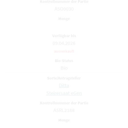
A5O0030
09.04.2026
ausverkauft
Bio
Ditta
Steirersaat eGen
A5RL2188