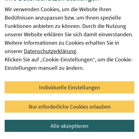
Wir verwenden Cookies, um die Website Ihren
Bedüfnissen anzupassen bzw. um Ihnen spezielle
Gebührentarif
Funktionen anbieten zu können. Durch die Nutzung
unserer Website erklären Sie sich damit einverstanden.
Weitere Informationen zu Cookies erhalten Sie in
Gemäß EU-Verordnung 2018/848 Artikel 26 erfolgt die
unserer
Datenschutzerklärung
.
Aufnahme von Bio-Pflanzenvermehrungsmaterial
Klicken Sie auf „Cookie-Einstellungen“, um die Cookie-
freiwillig und kostenlos!
Einstellungen manuell zu ändern.
Individuelle Einstellungen
Berichte Individuelle
Ausnahmegenehmigungen
Nur erforderliche Cookies erlauben
Berichte über die erteilten Ausnahmegenehmigungen
Alle akzeptieren
gem. EU-VO 2018/848.