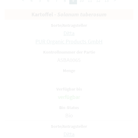
<
4
5
6
7
8
9
10
11
12
13
>
Kartoffel -
Solanum tuberosum
Ditta
PUR Organic Products GmbH
A5BA0065
verfügbar
Bio
Ditta