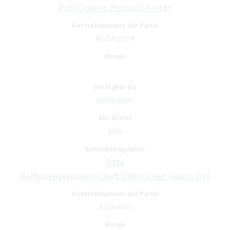
PUR Organic Products GmbH
A5BA0074
verfügbar
Bio
Ditta
Raiffeisengenossenschaft Osttirol reg. Gen.m.b.H
A5O0001