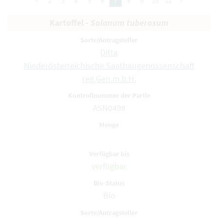
<
2
3
4
5
6
7
8
9
10
11
>
Kartoffel -
Solanum tuberosum
Ditta
Niederösterreichische Saatbaugenossenschaft
reg.Gen.m.b.H.
A5N0498
verfügbar
Bio