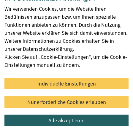
freiwillig und kostenlos!
Wir verwenden Cookies, um die Website Ihren
Bedüfnissen anzupassen bzw. um Ihnen spezielle
Funktionen anbieten zu können. Durch die Nutzung
Berichte Individuelle
unserer Website erklären Sie sich damit einverstanden.
Ausnahmegenehmigungen
Weitere Informationen zu Cookies erhalten Sie in
unserer
Datenschutzerklärung
.
Klicken Sie auf „Cookie-Einstellungen“, um die Cookie-
Berichte über die erteilten Ausnahmegenehmigungen
Einstellungen manuell zu ändern.
gem. EU-VO 2018/848.
Individuelle Einstellungen
Berichte Individuelle Ausnahmegenehmigungen
Nur erforderliche Cookies erlauben
Kontakt
Alle akzeptieren
Bio-Pflanzenvermehrungsmaterial-Datenbank