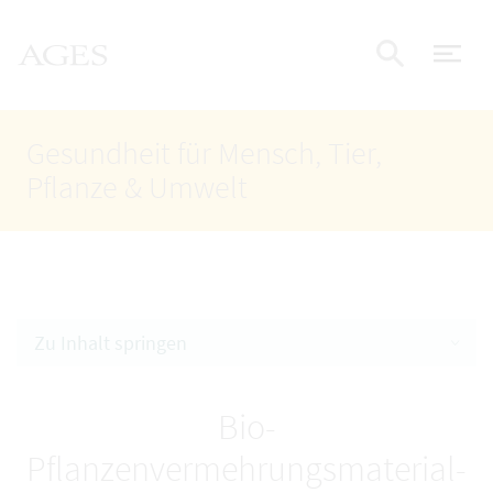
Accesskey
Accesskey
Accesskey
Zum Inhalt
Zum Hauptmenü
Zur Suche
AGES Startseite
[4]
[1]
[2]
Nav
Suche e
Gesundheit für Mensch, Tier,
Pflanze & Umwelt
Zu Inhalt springen
Bio-
Pflanzenvermehrungsmaterial-