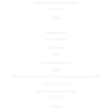
A5N0805
verfügbar
Bio
Ditta
Niederösterreichische Saatbaugenossenschaft
reg.Gen.m.b.H.
A5N0785