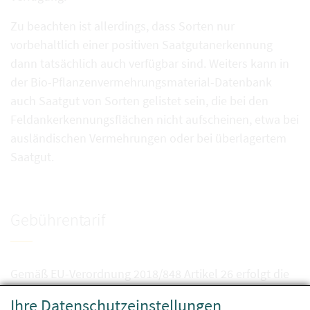
Zu beachten ist allerdings, dass Sorten nur
vorbehaltlich einer positiven Saatgutanerkennung
dann tatsächlich auch verfügbar sind. Weiters kann in
der Bio-Pflanzenvermehrungsmaterial-Datenbank
auch Saatgut von Sorten gelistet sein, die bei den
Feldankerkennungsflächen nicht aufscheinen, etwa bei
ausländischen Vermehrungen oder bei überlagertem
Saatgut.
Gebührentarif
Gemäß EU-Verordnung 2018/848 Artikel 26 erfolgt die
Aufnahme von Bio-Pflanzenvermehrungsmaterial
Ihre Datenschutzeinstellungen