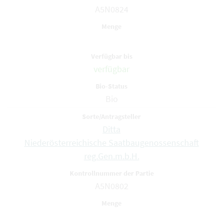
A5N0824
verfügbar
Bio
Ditta
Niederösterreichische Saatbaugenossenschaft
reg.Gen.m.b.H.
A5N0802